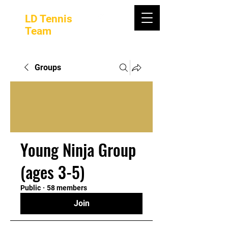
LD Tennis
Team
Groups
Young Ninja Group
(ages 3-5)
Public
·
58 members
Join