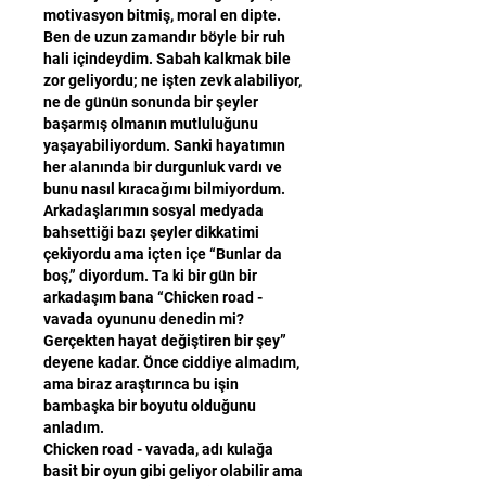
motivasyon bitmiş, moral en dipte. 
Ben de uzun zamandır böyle bir ruh 
hali içindeydim. Sabah kalkmak bile 
zor geliyordu; ne işten zevk alabiliyor, 
ne de günün sonunda bir şeyler 
başarmış olmanın mutluluğunu 
yaşayabiliyordum. Sanki hayatımın 
her alanında bir durgunluk vardı ve 
bunu nasıl kıracağımı bilmiyordum. 
Arkadaşlarımın sosyal medyada 
bahsettiği bazı şeyler dikkatimi 
çekiyordu ama içten içe “Bunlar da 
boş,” diyordum. Ta ki bir gün bir 
arkadaşım bana “Chicken road - 
vavada oyununu denedin mi? 
Gerçekten hayat değiştiren bir şey” 
deyene kadar. Önce ciddiye almadım, 
ama biraz araştırınca bu işin 
bambaşka bir boyutu olduğunu 
anladım.
Chicken road - vavada, adı kulağa 
basit bir oyun gibi geliyor olabilir ama 