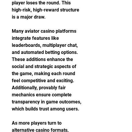
player loses the round. This 
high-risk, high-reward structure 
is a major draw.
Many aviator casino platforms 
integrate features like 
leaderboards, multiplayer chat, 
and automated betting options. 
These additions enhance the 
social and strategic aspects of 
the game, making each round 
feel competitive and exciting. 
Additionally, provably fair 
mechanics ensure complete 
transparency in game outcomes, 
which builds trust among users.
As more players turn to 
alternative casino formats, 